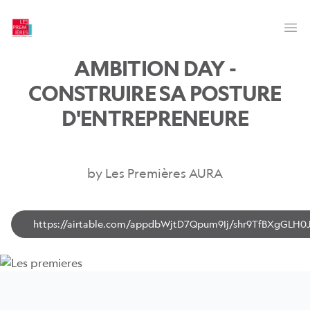
Les Premières
Op
AMBITION DAY -
CONSTRUIRE SA POSTURE
D'ENTREPRENEURE
by Les Premières AURA
https://airtable.com/appdbWjtD7Qpum9Ij/shr9TfBXgGLH0